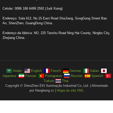
Celular: 0086 186 6499 2592 (Judi Xiang)
Endereço: Sala 612, No.15 East Road ShaJiang, SongGang Street Bao
An, ShenZhen, GuangDong China.
Endereço da fábrica: NO. 225 Tanshu Road Ning Hai County, Ningbo City,
Zhejiang China.
Arabic
English
French
German
Italian
Japanese
Persian
Portuguese
Russian
Spanish
Turkish
Thai
Copyright © ShenZhen EKI Iluminação Industrial Co.,Ltd. | Alimentado
por Hangheng.cc |
Mapa do site XML