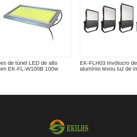
es de túnel LED de alto
EK-FLH03 Invólucro d
men EK-FL-W100B 100w
alumínio levou luz de 