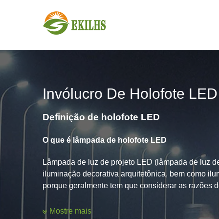
Ir para o conteúdo
Invólucro De Holofote LED
Definição de holofote LED
O que é lâmpada de holofote LED
Lâmpada de luz de projeto LED (lâmpada de luz de 
iluminação decorativa arquitetônica, bem como il
porque geralmente tem que considerar as razões de 
Nome em inglês: Holofote LED
Mostre mais
Alias: Destaque