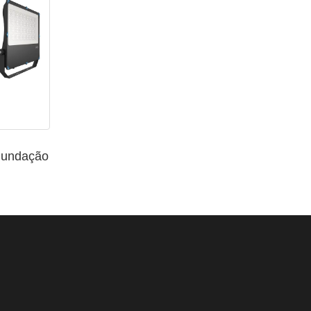
e
inundação